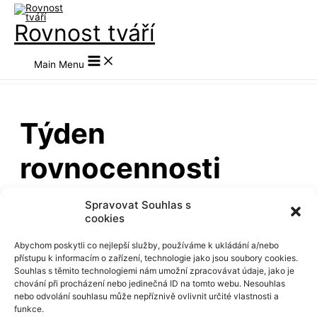
Přeskočit na obsah
Rovnost tváří
Main Menu
Týden
rovnocennosti
Spravovat Souhlas s
cookies
Abychom poskytli co nejlepší služby, používáme k ukládání a/nebo
přístupu k informacím o zařízení, technologie jako jsou soubory cookies.
Mezinárodní týden
Souhlas s těmito technologiemi nám umožní zpracovávat údaje, jako je
chování při procházení nebo jedinečná ID na tomto webu. Nesouhlas
rovnosti tváří 2022
nebo odvolání souhlasu může nepříznivě ovlivnit určité vlastnosti a
funkce.