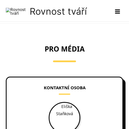
Přeskočit
Rovnost tváří
na
Main
obsah
Men
PRO MÉDIA
KONTAKTNÍ OSOBA