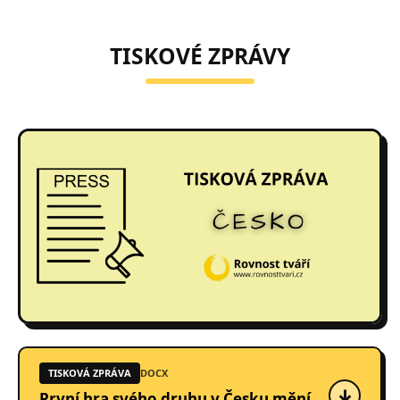
TISKOVÉ ZPRÁVY
TISKOVÁ ZPRÁVA
DOCX
↓
První hra svého druhu v Česku mění